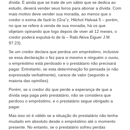
dívida. E ainda que se trate de um sábio que se dedica ao
estudo, deverá vender seus livros para abonar a dívida. Com
mais motivo deve vender sua moradia, ao menos que o
credor o exima de fazê-lo (Gra”z, Hilchot Halvaá 5 – porém,
no que se refere à venda de sua moradia, há os que
objetam opinando que logo depois de viver ali 12 meses, o
credor poderá expulsá-lo de lá – Rabi Akiva Eiguer J.M.
97:23).
Se um credor declara que perdoa um empréstimo, inclusive
se essa declaração o fez para si mesmo e ninguém o ouviu,
o empréstimo está perdoado e o prestátario não precisará
pagar. Entretanto, se esta determinação foi pensada (e não
expressada verbalmente), carece de valor (segundo a
maioria das opiniões).
Porém, se o credor diz que perde a esperança de que a
dívida seja paga pelo prestatário, não se considera que
perdoou o empréstimo, e o prestatário segue obrigado a
pagar.
Mas isso só é válido se a situação do prestatário não tenha
mudado em absoluto desde o empréstimo até o momento
presente. No entanto, se o prestatário sofreu perdas