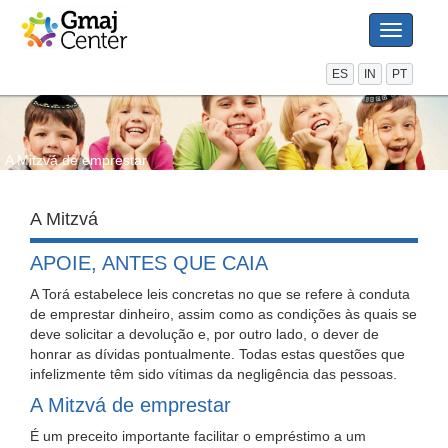
Toggle
navigati
ES
IN
PT
A Mitzvá de emprestar
A Mitzvá
APOIE, ANTES QUE CAIA
A Torá estabelece leis concretas no que se refere à conduta
de emprestar dinheiro, assim como as condições às quais se
deve solicitar a devolução e, por outro lado, o dever de
honrar as dívidas pontualmente. Todas estas questões que
infelizmente têm sido vítimas da negligência das pessoas.
A Mitzvá de emprestar
É um preceito importante facilitar o empréstimo a um