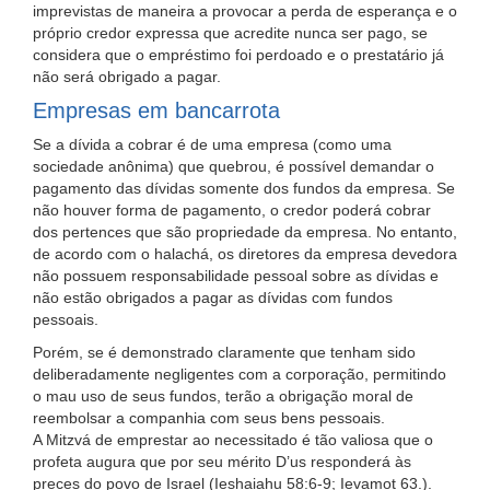
imprevistas de maneira a provocar a perda de esperança e o
próprio credor expressa que acredite nunca ser pago, se
considera que o empréstimo foi perdoado e o prestatário já
não será obrigado a pagar.
Empresas em bancarrota
Se a dívida a cobrar é de uma empresa (como uma
sociedade anônima) que quebrou, é possível demandar o
pagamento das dívidas somente dos fundos da empresa. Se
não houver forma de pagamento, o credor poderá cobrar
dos pertences que são propriedade da empresa. No entanto,
de acordo com o halachá, os diretores da empresa devedora
não possuem responsabilidade pessoal sobre as dívidas e
não estão obrigados a pagar as dívidas com fundos
pessoais.
Porém, se é demonstrado claramente que tenham sido
deliberadamente negligentes com a corporação, permitindo
o mau uso de seus fundos, terão a obrigação moral de
reembolsar a companhia com seus bens pessoais.
A Mitzvá de emprestar ao necessitado é tão valiosa que o
profeta augura que por seu mérito D’us responderá às
preces do povo de Israel (Ieshaiahu 58:6-9; Ievamot 63.).