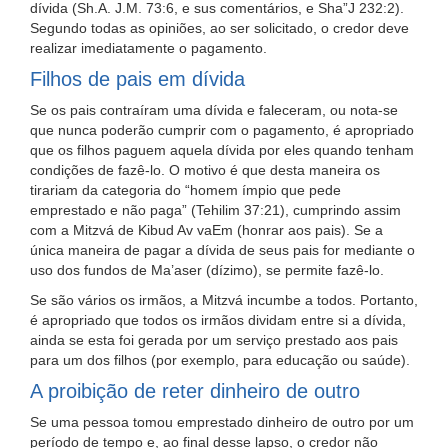
dívida (Sh.A. J.M. 73:6, e sus comentários, e Sha”J 232:2).
Segundo todas as opiniões, ao ser solicitado, o credor deve
realizar imediatamente o pagamento.
Filhos de pais em dívida
Se os pais contraíram uma dívida e faleceram, ou nota-se
que nunca poderão cumprir com o pagamento, é apropriado
que os filhos paguem aquela dívida por eles quando tenham
condições de fazê-lo. O motivo é que desta maneira os
tirariam da categoria do “homem ímpio que pede
emprestado e não paga” (Tehilim 37:21), cumprindo assim
com a Mitzvá de Kibud Av vaEm (honrar aos pais). Se a
única maneira de pagar a dívida de seus pais for mediante o
uso dos fundos de Ma’aser (dízimo), se permite fazê-lo.
Se são vários os irmãos, a Mitzvá incumbe a todos. Portanto,
é apropriado que todos os irmãos dividam entre si a dívida,
ainda se esta foi gerada por um serviço prestado aos pais
para um dos filhos (por exemplo, para educação ou saúde).
A proibição de reter dinheiro de outro
Se uma pessoa tomou emprestado dinheiro de outro por um
período de tempo e, ao final desse lapso, o credor não