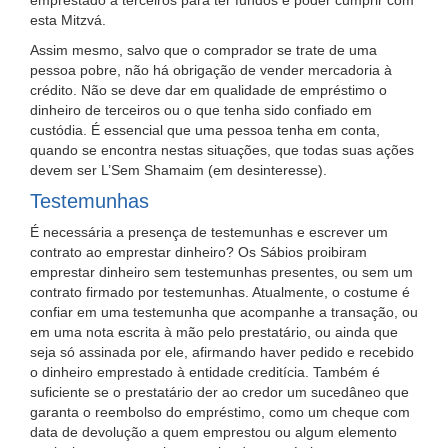
emprestado a terceiros para ter fundos e poder cumprir com
esta Mitzvá.
Assim mesmo, salvo que o comprador se trate de uma
pessoa pobre, não há obrigação de vender mercadoria à
crédito. Não se deve dar em qualidade de empréstimo o
dinheiro de terceiros ou o que tenha sido confiado em
custódia. É essencial que uma pessoa tenha em conta,
quando se encontra nestas situações, que todas suas ações
devem ser L’Sem Shamaim (em desinteresse).
Testemunhas
É necessária a presença de testemunhas e escrever um
contrato ao emprestar dinheiro? Os Sábios proibiram
emprestar dinheiro sem testemunhas presentes, ou sem um
contrato firmado por testemunhas. Atualmente, o costume é
confiar em uma testemunha que acompanhe a transação, ou
em uma nota escrita à mão pelo prestatário, ou ainda que
seja só assinada por ele, afirmando haver pedido e recebido
o dinheiro emprestado à entidade creditícia. Também é
suficiente se o prestatário der ao credor um sucedâneo que
garanta o reembolso do empréstimo, como um cheque com
data de devolução a quem emprestou ou algum elemento