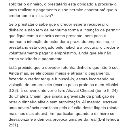
solicitar o dinheiro, o prestatário está obrigado a procurá-lo
para realizar o pagamento ou se permite esperar até que o
credor tome a iniciativa?
Se o prestátario sabe que o credor espera recuperar o
dinheiro e não tem de nenhuma forma a intenção de permitir
que fique com o dinheiro como presente, nem possui
nenhuma intenção de estender o prazo do empréstimo, o
prestatário está obrigado pelo halachá a procurar o credor e
voluntariamente pagar o empréstimo, ainda que ele não
tenha solicitado o pagamento.
Está proibido que o devedor retenha dinheiro que não é seu.
Ainda más, se ele possui meios e atrasar o pagamento,
fazendo o credor ter que ir buscá-lo, estará incorrendo na
violação de um preceito (escrito pelos profetas e em Mishlei
3:28). É conveniente ver o livro Ahavat Chesed (tomo II, 24)
do Chafetz Chaim, que sinala a gravidade da proibição de
reter o dinheiro alheio sem autorização. Aí mesmo, escreve
uma advertência manifesta pela difusão deste flagelo (ainda
mais nos dias atuais). Em particular, quando o dinheiro se
desvaloriza e a demora provoca uma perda real (Brit Iehudá
2:31).