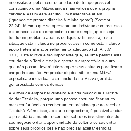
necessitado, pela maior quantidade de tempo possível,
constituindo uma Mitzvá ainda mais valiosa que a própria
caridade. Assim está escrito: “Im Kesef talvé et amí”
(“quando emprestes dinheiro à minha gente”) (Shemot
22:24). Mesmo que se apresente um indivíduo com recursos
e que necessite de empréstimo (por exemplo, que esteja
tendo um problema apenas de liquidez financeira), esta
situação está incluída no preceito, assim como está incluído
apoio fraternal e aconselhamento adequado (Sh.A. J.M.
97:1). Esta Mitzvá é tão importante que, se uma pessoa está
estudando a Torá e esteja disposta a emprestá-la a outra
que não possa, deverá interromper seus estudos para ficar a
cargo da questão. Emprestar objetos não é uma Mitzvá
específica e individual, e sim incluída na Mitzvá geral da
generosidade com os demais.
A Mitzvá de emprestar dinheiro é ainda maior que a Mitzvá
de dar Tzedaká, porque uma pessoa costuma ficar muito
mais confortável ao receber um empréstimo que ao receber
Tzedaká. Além disso, ao dar o empréstimo, é possível ajudar
o prestatário a manter o controle sobre os investimentos de
seu negócio e dar a oportunidade de voltar a se sustentar
sobre seus próprios pés e não precisar aceitar esmolas