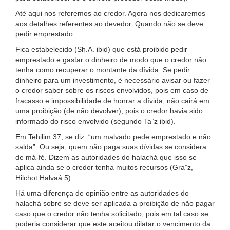
Até aqui nos referemos ao credor. Agora nos dedicaremos
aos detalhes referentes ao devedor. Quando não se deve
pedir emprestado:
Fica estabelecido (Sh.A. ibid) que está proibido pedir
emprestado e gastar o dinheiro de modo que o credor não
tenha como recuperar o montante da dívida. Se pedir
dinheiro para um investimento, é necessário avisar ou fazer
o credor saber sobre os riscos envolvidos, pois em caso de
fracasso e impossibilidade de honrar a dívida, não cairá em
uma proibição (de não devolver), pois o credor havia sido
informado do risco envolvido (segundo Ta”z ibid).
Em Tehilim 37, se diz: “um malvado pede emprestado e não
salda”. Ou seja, quem não paga suas dívidas se considera
de má-fé. Dizem as autoridades do halachá que isso se
aplica ainda se o credor tenha muitos recursos (Gra”z,
Hilchot Halvaá 5).
Há uma diferença de opinião entre as autoridades do
halachá sobre se deve ser aplicada a proibição de não pagar
caso que o credor não tenha solicitado, pois em tal caso se
poderia considerar que este aceitou dilatar o vencimento da