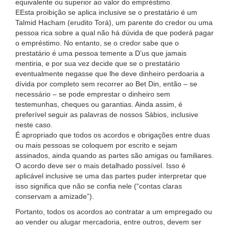
equivalente ou superior ao valor do empréstimo.
EEsta proibição se aplica inclusive se o prestatário é um
Talmid Hacham (erudito Torá), um parente do credor ou uma
pessoa rica sobre a qual não há dúvida de que poderá pagar
o empréstimo. No entanto, se o credor sabe que o
prestatário é uma pessoa temente a D’us que jamais
mentiria, e por sua vez decide que se o prestatário
eventualmente negasse que lhe deve dinheiro perdoaria a
dívida por completo sem recorrer ao Bet Din, então – se
necessário – se pode emprestar o dinheiro sem
testemunhas, cheques ou garantias. Ainda assim, é
preferível seguir as palavras de nossos Sábios, inclusive
neste caso.
É apropriado que todos os acordos e obrigações entre duas
ou mais pessoas se coloquem por escrito e sejam
assinados, ainda quando as partes são amigas ou familiares.
O acordo deve ser o mais detalhado possível. Isso é
aplicável inclusive se uma das partes puder interpretar que
isso significa que não se confia nele (“contas claras
conservam a amizade”).
Portanto, todos os acordos ao contratar a um empregado ou
ao vender ou alugar mercadoria, entre outros, devem ser