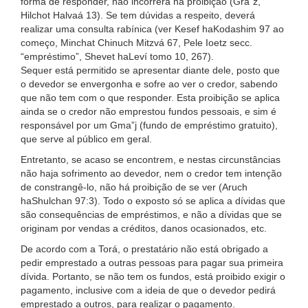
forma de responder, não incorrerá na proibição (Gra”z,
Hilchot Halvaá 13). Se tem dúvidas a respeito, deverá
realizar uma consulta rabínica (ver Kesef haKodashim 97 ao
começo, Minchat Chinuch Mitzvá 67, Pele Ioetz secc.
“empréstimo”, Shevet haLeví tomo 10, 267).
Sequer está permitido se apresentar diante dele, posto que
o devedor se envergonha e sofre ao ver o credor, sabendo
que não tem com o que responder. Esta proibição se aplica
ainda se o credor não emprestou fundos pessoais, e sim é
responsável por um Gma”j (fundo de empréstimo gratuito),
que serve al público em geral.
Entretanto, se acaso se encontrem, e nestas circunstâncias
não haja sofrimento ao devedor, nem o credor tem intenção
de constrangê-lo, não há proibição de se ver (Aruch
haShulchan 97:3). Todo o exposto só se aplica a dívidas que
são consequências de empréstimos, e não a dívidas que se
originam por vendas a créditos, danos ocasionados, etc.
De acordo com a Torá, o prestatário não está obrigado a
pedir emprestado a outras pessoas para pagar sua primeira
dívida. Portanto, se não tem os fundos, está proibido exigir o
pagamento, inclusive com a ideia de que o devedor pedirá
emprestado a outros, para realizar o pagamento.