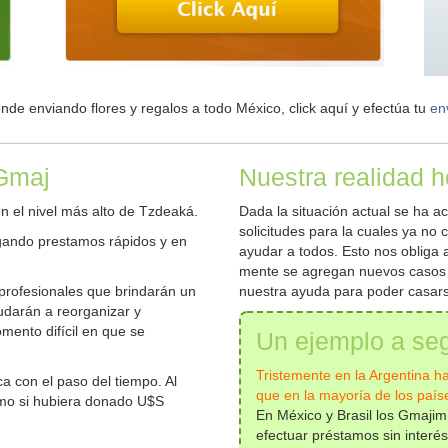
de enviando flores y regalos a todo México, click aquí y efectúa tu
en
 Gmaj
Nuestra realidad 
 el nivel más alto de Tzdeaká.
Dada la situación actual se ha a
solicitudes para la cuales ya no
rgando prestamos rápidos y en
ayudar a todos. Esto nos obliga 
mente se agregan nuevos casos 
profesionales que brindarán un
nuestra ayuda para poder casar
udarán a reorganizar y
mento difícil en que se
Un ejemplo a seg
Tristemente en la Argentina h
ca con el paso del tiempo. Al
que en la mayoría de los país
mo si hubiera donado U$S
En México y Brasil los Gmaji
efectuar préstamos sin interé