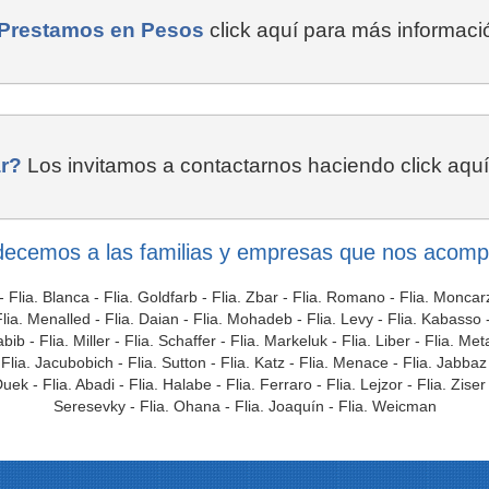
 Prestamos en Pesos
click aquí para más informac
r?
Los invitamos a contactarnos haciendo click aqu
ecemos a las familias y empresas que nos acom
- Flia. Blanca - Flia. Goldfarb - Flia. Zbar - Flia. Romano - Flia. Moncarz 
ia. Menalled - Flia. Daian - Flia. Mohadeb - Flia. Levy - Flia. Kabasso - F
b - Flia. Miller - Flia. Schaffer - Flia. Markeluk - Flia. Liber - Flia. M
lia. Jacubobich - Flia. Sutton - Flia. Katz - Flia. Menace - Flia. Jabbaz -
k - Flia. Abadi - Flia. Halabe - Flia. Ferraro - Flia. Lejzor - Flia. Ziser 
Seresevky - Flia. Ohana - Flia. Joaquín - Flia. Weicman